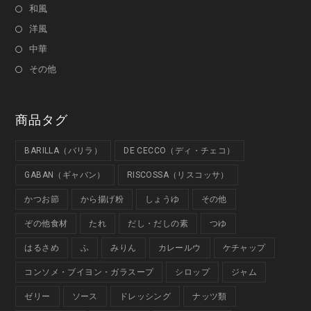
和風
洋風
中華
その他
商品タグ
BARILLA（バリラ）
DE CECCO（ディ・チェコ）
GABAN（ギャバン）
RISCOSSA（リスコッサ）
かつお節
から揚げ粉
しょうゆ
その他
ぞの他食材
たれ
だし・だしの素
つゆ
はるさめ
ふ
みりん
カレールウ
ケチャップ
コンソメ・ブイヨン・ガラスープ
シロップ
ジャム
ゼリー
ソース
ドレッシング
ナッツ類