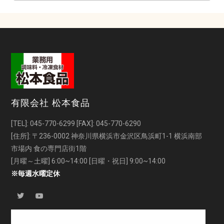
A
l
t
e
r
n
a
t
有限会社 松本食品
i
v
[TEL]:
045-770-6299
[FAX]: 045-770-6290
e
[住所]: 〒236-0002 神奈川県横浜市金沢区鳥浜町1-1 横浜南部
:
市場内 食の専門店街1階
[月曜～土曜] 6:00~14:00 [日曜・祝日] 9:00~14:00
※毎週水曜定休