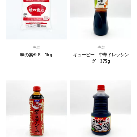
中華
中華
味の素® S 1kg
キューピー 中華ドレッシン
グ 375g