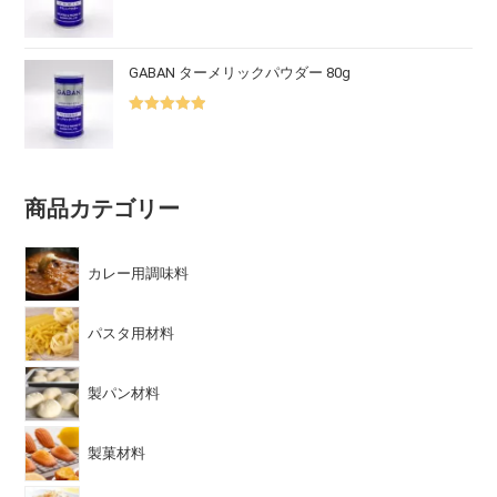
5段階中
5.00
の評価
GABAN ターメリックパウダー 80g
5段階中
5.00
の評価
商品カテゴリー
カレー用調味料
パスタ用材料
製パン材料
製菓材料