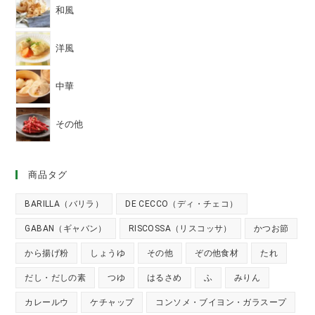
和風
洋風
中華
その他
商品タグ
BARILLA（バリラ）
DE CECCO（ディ・チェコ）
GABAN（ギャバン）
RISCOSSA（リスコッサ）
かつお節
から揚げ粉
しょうゆ
その他
ぞの他食材
たれ
だし・だしの素
つゆ
はるさめ
ふ
みりん
カレールウ
ケチャップ
コンソメ・ブイヨン・ガラスープ