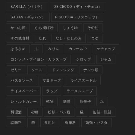
BARILLA（バリラ）
DE CECCO（ディ・チェコ）
GABAN（ギャバン）
RISCOSSA（リスコッサ）
かつお節
から揚げ粉
しょうゆ
その他
ぞの他食材
たれ
だし・だしの素
つゆ
はるさめ
ふ
みりん
カレールウ
ケチャップ
コンソメ・ブイヨン・ガラスープ
シロップ
ジャム
ゼリー
ソース
ドレッシング
ナッツ類
パスタソース
マヨネーズ
ライスヌードル
ライスペーパー
ラップ
ラーメンスープ
レトルトカレー
乾物
味噌
唐辛子
塩
料理酒
砂糖
粉類・パン粉
糀
缶詰・瓶詰
調味料
酢
食用油
香辛料
麺類・パスタ