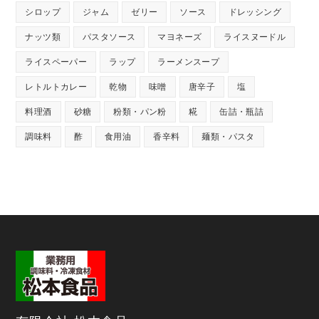
シロップ
ジャム
ゼリー
ソース
ドレッシング
ナッツ類
パスタソース
マヨネーズ
ライスヌードル
ライスペーパー
ラップ
ラーメンスープ
レトルトカレー
乾物
味噌
唐辛子
塩
料理酒
砂糖
粉類・パン粉
糀
缶詰・瓶詰
調味料
酢
食用油
香辛料
麺類・パスタ