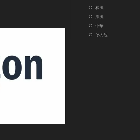
和風
洋風
中華
その他