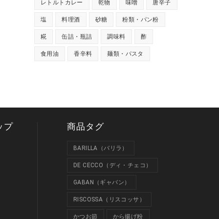
レトルトカレー
乾物
味噌
唐辛子
塩
料理酒
砂糖
粉類・パン粉
糀
缶詰・瓶詰
調味料
酢
食用油
香辛料
麺類・パスタ
ップ
商品タグ
BARILLA（バリラ）
DE CECCO（ディ・チェコ）
GABAN（ギャバン）
RISCOSSA（リスコッサ）
かつお節
から揚げ粉