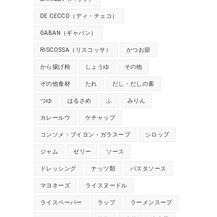
DE CECCO（ディ・チェコ）
GABAN（ギャバン）
RISCOSSA（リスコッサ）
かつお節
から揚げ粉
しょうゆ
その他
ぞの他食材
たれ
だし・だしの素
つゆ
はるさめ
ふ
みりん
カレールウ
ケチャップ
コンソメ・ブイヨン・ガラスープ
シロップ
ジャム
ゼリー
ソース
ドレッシング
ナッツ類
パスタソース
マヨネーズ
ライスヌードル
ライスペーパー
ラップ
ラーメンスープ