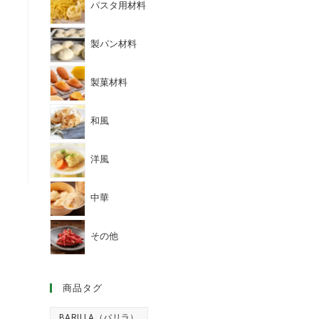
パスタ用材料
製パン材料
製菓材料
和風
洋風
中華
その他
商品タグ
BARILLA（バリラ）