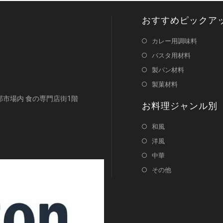
おすすめピックア
カレー用調味料
パスタ用材料
製パン材料
製菓材料
浜南部市場内 食の専門店街1階
お料理ジャンル別
和風
洋風
中華
その他