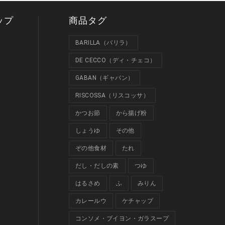
ップ
商品タグ
BARILLA（バリラ）
DE CECCO（ディ・チェコ）
GABAN（ギャバン）
RISCOSSA（リスコッサ）
かつお節
から揚げ粉
しょうゆ
その他
ぞの他食材
たれ
だし・だしの素
つゆ
はるさめ
ふ
みりん
カレールウ
ケチャップ
コンソメ・ブイヨン・ガラスープ