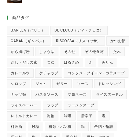
商品タグ
BARILLA（バリラ）
DE CECCO（ディ・チェコ）
GABAN（ギャバン）
RISCOSSA（リスコッサ）
かつお節
から揚げ粉
しょうゆ
その他
ぞの他食材
たれ
だし・だしの素
つゆ
はるさめ
ふ
みりん
カレールウ
ケチャップ
コンソメ・ブイヨン・ガラスープ
シロップ
ジャム
ゼリー
ソース
ドレッシング
ナッツ類
パスタソース
マヨネーズ
ライスヌードル
ライスペーパー
ラップ
ラーメンスープ
レトルトカレー
乾物
味噌
唐辛子
塩
料理酒
砂糖
粉類・パン粉
糀
缶詰・瓶詰