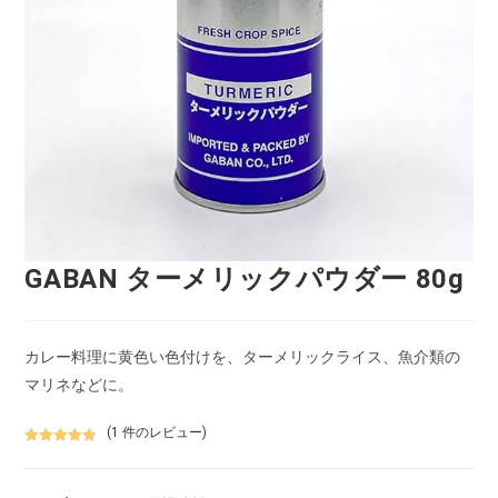
GABAN ターメリックパウダー 80g
カレー料理に黄色い色付けを、ターメリックライス、魚介類の
マリネなどに。
(
1
件のレビュー)
1
件の利用者
評価に基づ
く5段階評