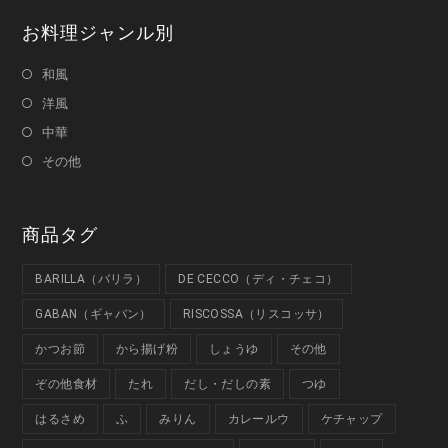
お料理ジャンル別
和風
洋風
中華
その他
商品タグ
BARILLA（バリラ）
DE CECCO（ディ・チェコ）
GABAN（ギャバン）
RISCOSSA（リスコッサ）
かつお節
から揚げ粉
しょうゆ
その他
ぞの他食材
たれ
だし・だしの素
つゆ
はるさめ
ふ
みりん
カレールウ
ケチャップ