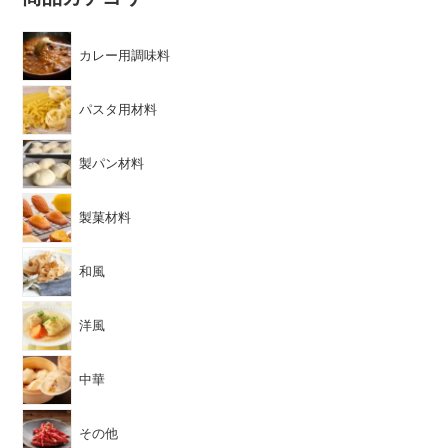
カレー用調味料
パスタ用材料
製パン材料
製菓材料
和風
洋風
中華
その他