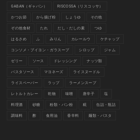
GABAN（ギャバン）
RISCOSSA（リスコッサ）
かつお節
から揚げ粉
しょうゆ
その他
ぞの他食材
たれ
だし・だしの素
つゆ
はるさめ
ふ
みりん
カレールウ
ケチャップ
コンソメ・ブイヨン・ガラスープ
シロップ
ジャム
ゼリー
ソース
ドレッシング
ナッツ類
パスタソース
マヨネーズ
ライスヌードル
ライスペーパー
ラップ
ラーメンスープ
レトルトカレー
乾物
味噌
唐辛子
塩
料理酒
砂糖
粉類・パン粉
糀
缶詰・瓶詰
調味料
酢
食用油
香辛料
麺類・パスタ