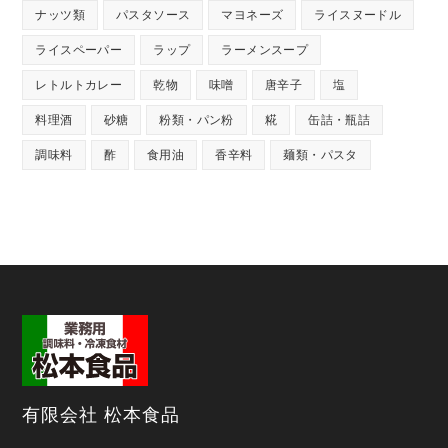
ナッツ類
パスタソース
マヨネーズ
ライスヌードル
ライスペーパー
ラップ
ラーメンスープ
レトルトカレー
乾物
味噌
唐辛子
塩
料理酒
砂糖
粉類・パン粉
糀
缶詰・瓶詰
調味料
酢
食用油
香辛料
麺類・パスタ
有限会社 松本食品