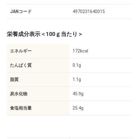
JANコード
4970231640015
栄養成分表示
＜100ｇ当たり＞
エネルギー
172kcal
たんぱく質
0.1g
脂質
1.1g
炭水化物
45.9g
食塩相当量
25.4g