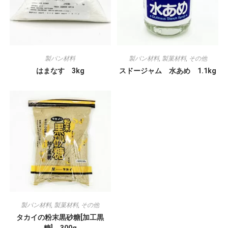
製パン材料
製パン材料
,
製菓材料
,
その他
はまなす 3kg
スドージャム 水あめ 1.1kg
製パン材料
,
製菓材料
,
その他
タカイの粉末黒砂糖[加工黒
糖] 300g