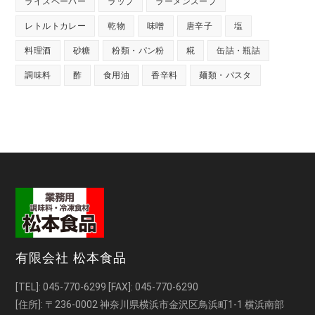
ライスペーパー
ラップ
ラーメンスープ
レトルトカレー
乾物
味噌
唐辛子
塩
料理酒
砂糖
粉類・パン粉
糀
缶詰・瓶詰
調味料
酢
食用油
香辛料
麺類・パスタ
有限会社 松本食品
[TEL]:
045-770-6299
[FAX]: 045-770-6290
[住所]: 〒236-0002 神奈川県横浜市金沢区鳥浜町1-1 横浜南部