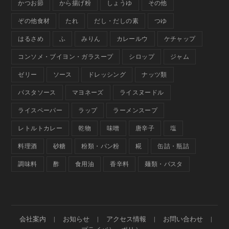
かつお節
から揚げ粉
しょうゆ
その他
ぞの他食材
たれ
だし・だしの素
つゆ
はるさめ
ふ
みりん
カレールウ
ケチャップ
コンソメ・ブイヨン・ガラスープ
シロップ
ジャム
ゼリー
ソース
ドレッシング
ナッツ類
パスタソース
マヨネーズ
ライスヌードル
ライスペーパー
ラップ
ラーメンスープ
レトルトカレー
乾物
味噌
唐辛子
塩
料理酒
砂糖
粉類・パン粉
糀
缶詰・瓶詰
調味料
酢
食用油
香辛料
麺類・パスタ
会社案内
お知らせ
アクセス情報
お問い合わせ