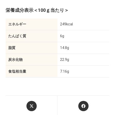
栄養成分表示
＜100ｇ当たり＞
エネルギー
249kcal
たんぱく質
6g
脂質
14.8g
炭水化物
22.9g
食塩相当量
7.16g