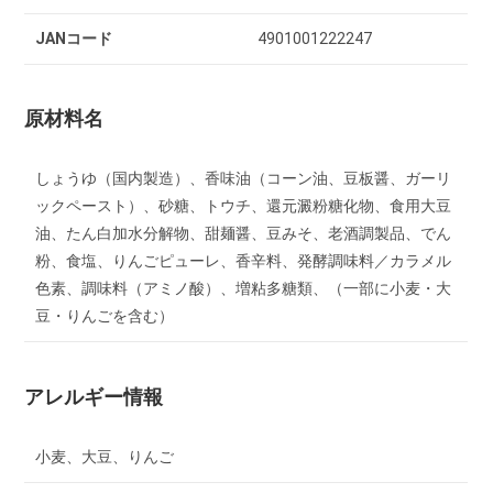
JANコード
4901001222247
原材料名
しょうゆ（国内製造）、香味油（コーン油、豆板醤、ガーリ
ックペースト）、砂糖、トウチ、還元澱粉糖化物、食用大豆
油、たん白加水分解物、甜麺醤、豆みそ、老酒調製品、でん
粉、食塩、りんごピューレ、香辛料、発酵調味料／カラメル
色素、調味料（アミノ酸）、増粘多糖類、（一部に小麦・大
豆・りんごを含む）
アレルギー情報
小麦、大豆、りんご