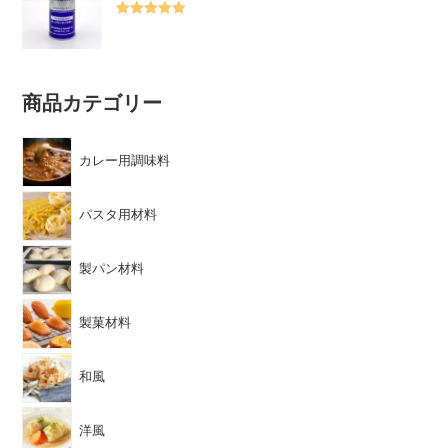
5段階中
5.00
の評価
商品カテゴリー
カレー用調味料
パスタ用材料
製パン材料
製菓材料
和風
洋風