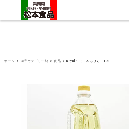
ホーム
>
商品カテゴリ一覧
>
商品
>
Royal King 本みりん 1.8L