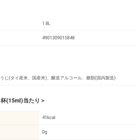
1.8L
4901309015848
こうじ(タイ産米、国産米)、醸造アルコール、糖類(国内製造)
杯(15ml)当たり＞
41kcal
0g