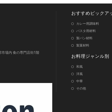
おすすめピックア
カレー用調味料
パスタ用材料
製パン材料
製菓材料
浜南部市場内 食の専門店街1階
お料理ジャンル別
和風
洋風
中華
その他