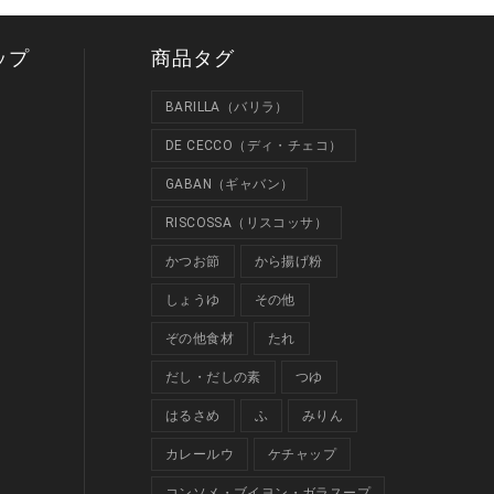
ップ
商品タグ
BARILLA（バリラ）
DE CECCO（ディ・チェコ）
GABAN（ギャバン）
RISCOSSA（リスコッサ）
かつお節
から揚げ粉
しょうゆ
その他
ぞの他食材
たれ
だし・だしの素
つゆ
はるさめ
ふ
みりん
カレールウ
ケチャップ
コンソメ・ブイヨン・ガラスープ