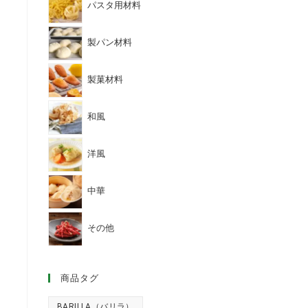
パスタ用材料
製パン材料
製菓材料
和風
洋風
中華
その他
商品タグ
BARILLA（バリラ）