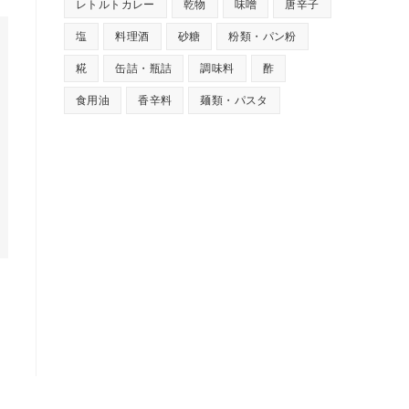
レトルトカレー
乾物
味噌
唐辛子
塩
料理酒
砂糖
粉類・パン粉
糀
缶詰・瓶詰
調味料
酢
食用油
香辛料
麺類・パスタ