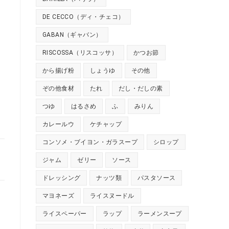
DE CECCO（ディ・チェコ）
GABAN（ギャバン）
RISCOSSA（リスコッサ）
かつお節
から揚げ粉
しょうゆ
その他
ぞの他食材
たれ
だし・だしの素
つゆ
はるさめ
ふ
みりん
カレールウ
ケチャップ
コンソメ・ブイヨン・ガラスープ
シロップ
ジャム
ゼリー
ソース
ドレッシング
ナッツ類
パスタソース
マヨネーズ
ライスヌードル
ライスペーパー
ラップ
ラーメンスープ