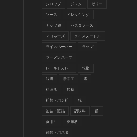
シロップ
ジャム
ゼリー
ソース
ドレッシング
ナッツ類
パスタソース
マヨネーズ
ライスヌードル
ライスペーパー
ラップ
ラーメンスープ
レトルトカレー
乾物
味噌
唐辛子
塩
料理酒
砂糖
粉類・パン粉
糀
缶詰・瓶詰
調味料
酢
食用油
香辛料
麺類・パスタ