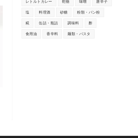
レトルトカレー
乾物
味噌
唐辛子
塩
料理酒
砂糖
粉類・パン粉
糀
缶詰・瓶詰
調味料
酢
食用油
香辛料
麺類・パスタ