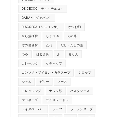
DE CECCO（ディ・チェコ）
GABAN（ギャバン）
RISCOSSA（リスコッサ）
かつお節
から揚げ粉
しょうゆ
その他
ぞの他食材
たれ
だし・だしの素
つゆ
はるさめ
ふ
みりん
カレールウ
ケチャップ
コンソメ・ブイヨン・ガラスープ
シロップ
ジャム
ゼリー
ソース
ドレッシング
ナッツ類
パスタソース
マヨネーズ
ライスヌードル
ライスペーパー
ラップ
ラーメンスープ