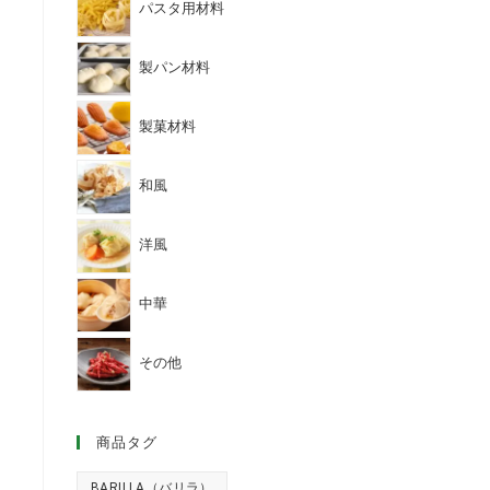
パスタ用材料
製パン材料
製菓材料
和風
洋風
中華
その他
商品タグ
BARILLA（バリラ）