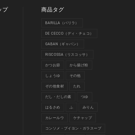
ップ
商品タグ
BARILLA（バリラ）
DE CECCO（ディ・チェコ）
GABAN（ギャバン）
RISCOSSA（リスコッサ）
かつお節
から揚げ粉
しょうゆ
その他
ぞの他食材
たれ
だし・だしの素
つゆ
はるさめ
ふ
みりん
カレールウ
ケチャップ
コンソメ・ブイヨン・ガラスープ