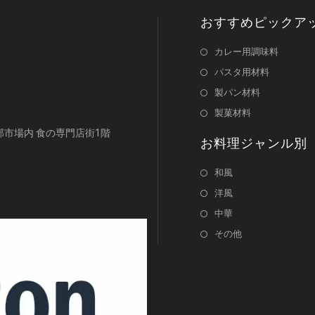
おすすめピックア
カレー用調味料
パスタ用材料
製パン材料
製菓材料
浜南部市場内 食の専門店街1階
お料理ジャンル別
和風
洋風
中華
その他