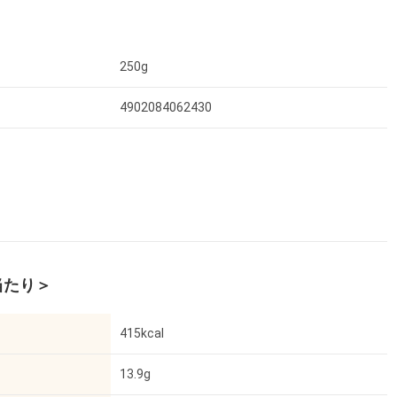
250g
4902084062430
当たり＞
415kcal
13.9g