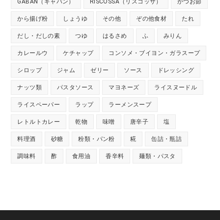
GABAN（ギャバン）
RISCOSSA（リスコッサ）
かつお節
から揚げ粉
しょうゆ
その他
ぞの他食材
たれ
だし・だしの素
つゆ
はるさめ
ふ
みりん
カレールウ
ケチャップ
コンソメ・ブイヨン・ガラスープ
シロップ
ジャム
ゼリー
ソース
ドレッシング
ナッツ類
パスタソース
マヨネーズ
ライスヌードル
ライスペーパー
ラップ
ラーメンスープ
レトルトカレー
乾物
味噌
唐辛子
塩
料理酒
砂糖
粉類・パン粉
糀
缶詰・瓶詰
調味料
酢
食用油
香辛料
麺類・パスタ