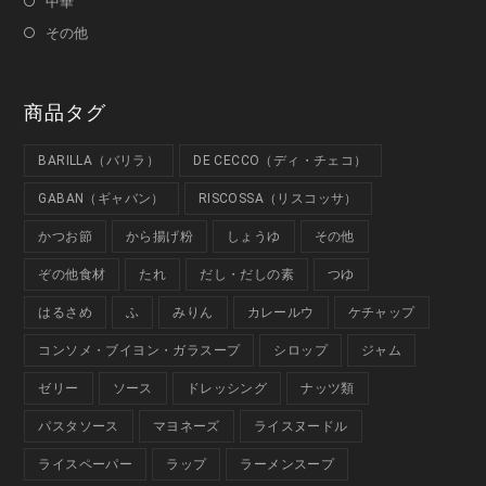
中華
その他
商品タグ
BARILLA（バリラ）
DE CECCO（ディ・チェコ）
GABAN（ギャバン）
RISCOSSA（リスコッサ）
かつお節
から揚げ粉
しょうゆ
その他
ぞの他食材
たれ
だし・だしの素
つゆ
はるさめ
ふ
みりん
カレールウ
ケチャップ
コンソメ・ブイヨン・ガラスープ
シロップ
ジャム
ゼリー
ソース
ドレッシング
ナッツ類
パスタソース
マヨネーズ
ライスヌードル
ライスペーパー
ラップ
ラーメンスープ