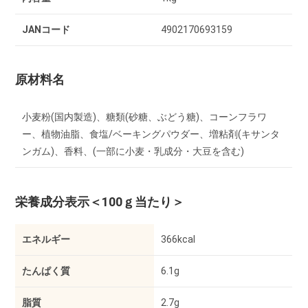
JANコード
4902170693159
原材料名
小麦粉(国内製造)、糖類(砂糖、ぶどう糖)、コーンフラワ
ー、植物油脂、食塩/ベーキングパウダー、増粘剤(キサンタ
ンガム)、香料、(一部に小麦・乳成分・大豆を含む)
栄養成分表示
＜100ｇ当たり＞
エネルギー
366kcal
たんぱく質
6.1g
脂質
2.7g