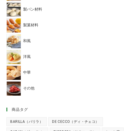
製パン材料
製菓材料
和風
洋風
中華
その他
商品タグ
BARILLA（バリラ）
DE CECCO（ディ・チェコ）