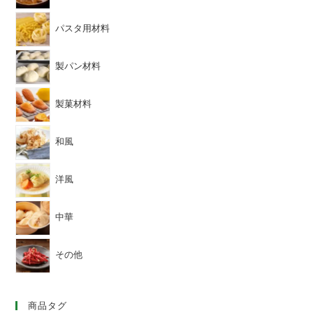
パスタ用材料
製パン材料
製菓材料
和風
洋風
中華
その他
商品タグ