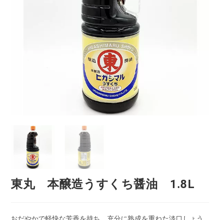
東丸 本醸造うすくち醤油 1.8L
おだやかで軽快な芳香を持ち、充分に熟成を重ねた淡口しょう