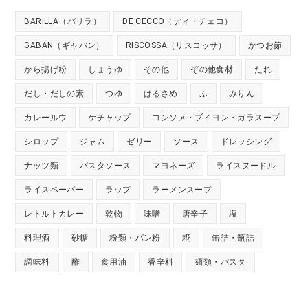
BARILLA（バリラ）
DE CECCO（ディ・チェコ）
GABAN（ギャバン）
RISCOSSA（リスコッサ）
かつお節
から揚げ粉
しょうゆ
その他
ぞの他食材
たれ
だし・だしの素
つゆ
はるさめ
ふ
みりん
カレールウ
ケチャップ
コンソメ・ブイヨン・ガラスープ
シロップ
ジャム
ゼリー
ソース
ドレッシング
ナッツ類
パスタソース
マヨネーズ
ライスヌードル
ライスペーパー
ラップ
ラーメンスープ
レトルトカレー
乾物
味噌
唐辛子
塩
料理酒
砂糖
粉類・パン粉
糀
缶詰・瓶詰
調味料
酢
食用油
香辛料
麺類・パスタ