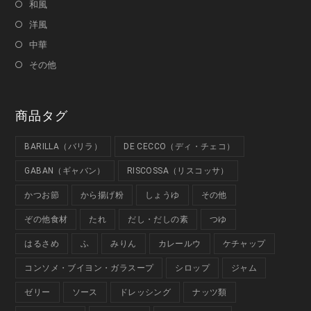
和風
洋風
中華
その他
商品タグ
BARILLA（バリラ）
DE CECCO（ディ・チェコ）
GABAN（ギャバン）
RISCOSSA（リスコッサ）
かつお節
から揚げ粉
しょうゆ
その他
ぞの他食材
たれ
だし・だしの素
つゆ
はるさめ
ふ
みりん
カレールウ
ケチャップ
コンソメ・ブイヨン・ガラスープ
シロップ
ジャム
ゼリー
ソース
ドレッシング
ナッツ類