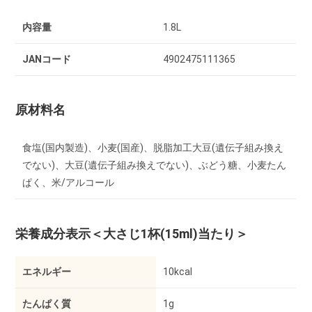
内容量
1.8L
JANコード
4902475111365
原材料名
食塩(国内製造)、小麦(国産)、脱脂加工大豆(遺伝子組み換え
でない)、大豆(遺伝子組み換えでない)、ぶどう糖、小麦たん
ぱく、米/アルコール
栄養成分表示
＜大さじ1杯(15ml)当たり＞
エネルギー
10kcal
たんぱく質
1g