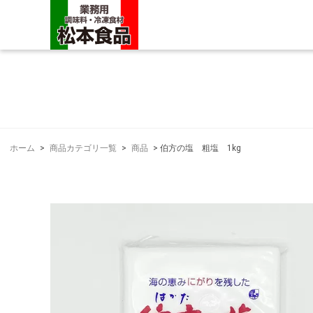
ホーム
>
商品カテゴリ一覧
>
商品
>
伯方の塩 粗塩 1kg