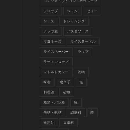
コンソメ・ブイヨン・ガラスープ
シロップ
ジャム
ゼリー
ソース
ドレッシング
ナッツ類
パスタソース
マヨネーズ
ライスヌードル
ライスペーパー
ラップ
ラーメンスープ
レトルトカレー
乾物
味噌
唐辛子
塩
料理酒
砂糖
粉類・パン粉
糀
缶詰・瓶詰
調味料
酢
食用油
香辛料