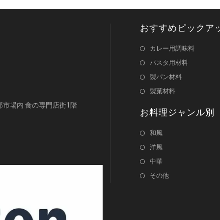
おすすめピックア
カレー用調味料
パスタ用材料
製パン材料
製菓材料
浜南部市場内 食の専門店街1階
お料理ジャンル別
和風
洋風
中華
その他