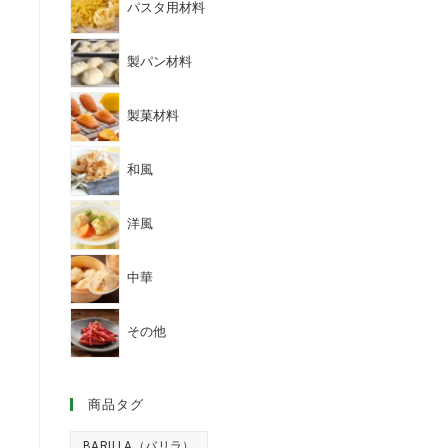
パスタ用材料
製パン材料
製菓材料
和風
洋風
中華
その他
商品タグ
BARILLA（バリラ）