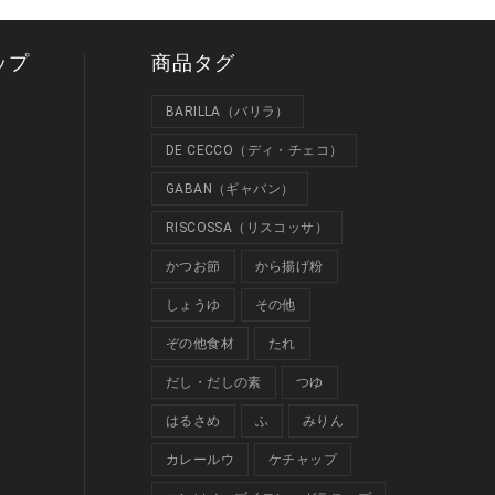
ップ
商品タグ
BARILLA（バリラ）
DE CECCO（ディ・チェコ）
GABAN（ギャバン）
RISCOSSA（リスコッサ）
かつお節
から揚げ粉
しょうゆ
その他
ぞの他食材
たれ
だし・だしの素
つゆ
はるさめ
ふ
みりん
カレールウ
ケチャップ