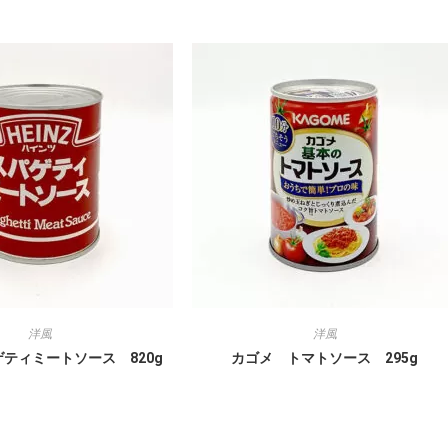
洋風
洋風
パゲティミートソース 820g
カゴメ トマトソース 295g