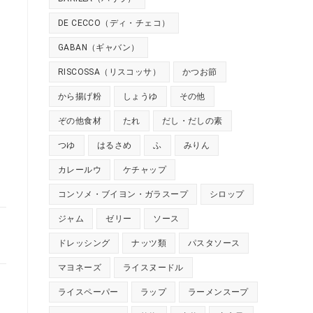
DE CECCO（ディ・チェコ）
GABAN（ギャバン）
RISCOSSA（リスコッサ）
かつお節
から揚げ粉
しょうゆ
その他
ぞの他食材
たれ
だし・だしの素
つゆ
はるさめ
ふ
みりん
カレールウ
ケチャップ
コンソメ・ブイヨン・ガラスープ
シロップ
ジャム
ゼリー
ソース
ドレッシング
ナッツ類
パスタソース
マヨネーズ
ライスヌードル
ライスペーパー
ラップ
ラーメンスープ