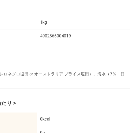
1kg
4902566004019
ゲレロネグロ塩田 or オーストラリア プライス塩田）、海水（7％ 日
当たり＞
0kcal
0g