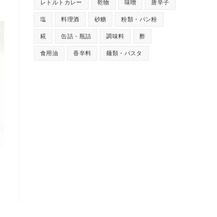
レトルトカレー
乾物
味噌
唐辛子
塩
料理酒
砂糖
粉類・パン粉
糀
缶詰・瓶詰
調味料
酢
食用油
香辛料
麺類・パスタ