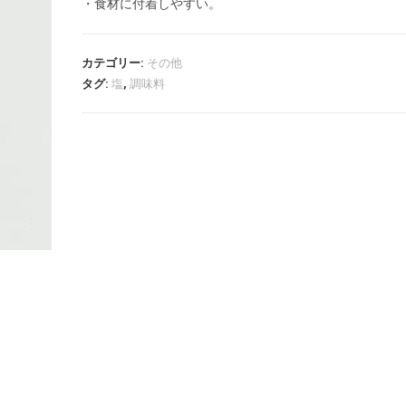
・食材に付着しやすい。
カテゴリー:
その他
タグ:
塩
,
調味料