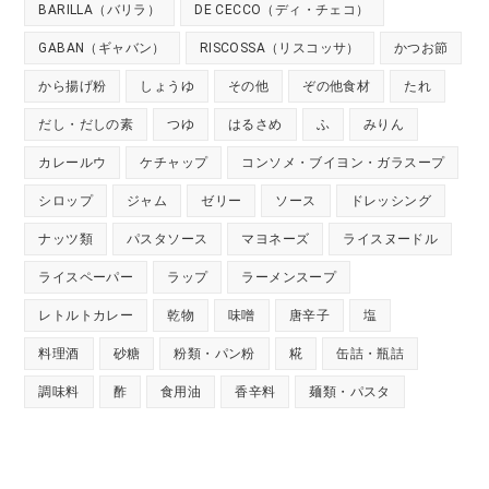
BARILLA（バリラ）
DE CECCO（ディ・チェコ）
GABAN（ギャバン）
RISCOSSA（リスコッサ）
かつお節
から揚げ粉
しょうゆ
その他
ぞの他食材
たれ
だし・だしの素
つゆ
はるさめ
ふ
みりん
カレールウ
ケチャップ
コンソメ・ブイヨン・ガラスープ
シロップ
ジャム
ゼリー
ソース
ドレッシング
ナッツ類
パスタソース
マヨネーズ
ライスヌードル
ライスペーパー
ラップ
ラーメンスープ
レトルトカレー
乾物
味噌
唐辛子
塩
料理酒
砂糖
粉類・パン粉
糀
缶詰・瓶詰
調味料
酢
食用油
香辛料
麺類・パスタ