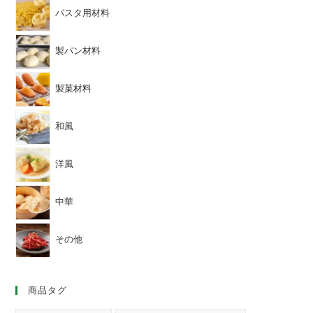
パスタ用材料
製パン材料
製菓材料
和風
洋風
中華
その他
商品タグ