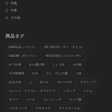
洋風
中華
その他
商品タグ
BARILLA（バリラ）
DE CECCO（ディ・チェコ）
GABAN（ギャバン）
RISCOSSA（リスコッサ）
かつお節
から揚げ粉
しょうゆ
その他
ぞの他食材
たれ
だし・だしの素
つゆ
はるさめ
ふ
みりん
カレールウ
ケチャップ
コンソメ・ブイヨン・ガラスープ
シロップ
ジャム
ゼリー
ソース
ドレッシング
ナッツ類
パスタソース
マヨネーズ
ライスヌードル