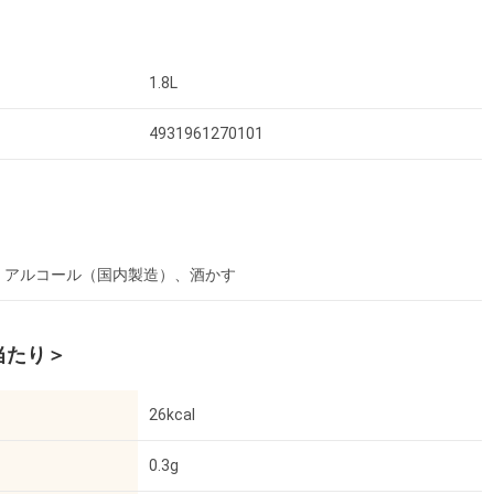
1.8L
4931961270101
、アルコール（国内製造）、酒かす
l当たり＞
26kcal
0.3g