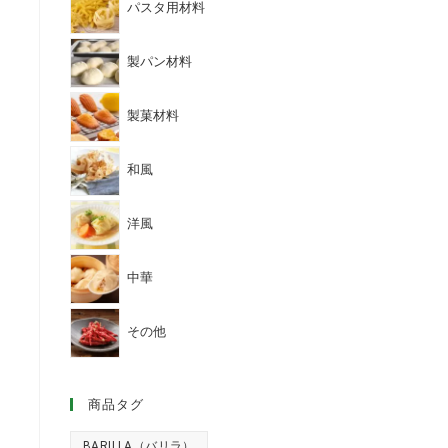
パスタ用材料
製パン材料
製菓材料
和風
洋風
中華
その他
商品タグ
BARILLA（バリラ）