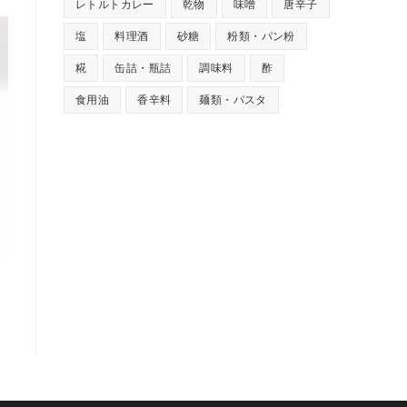
レトルトカレー
乾物
味噌
唐辛子
塩
料理酒
砂糖
粉類・パン粉
糀
缶詰・瓶詰
調味料
酢
食用油
香辛料
麺類・パスタ