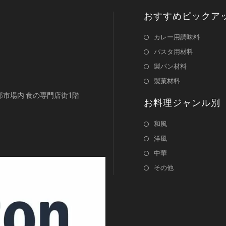
おすすめピックア
カレー用調味料
パスタ用材料
製パン材料
製菓材料
浜南部市場内 食の専門店街1階
お料理ジャンル別
和風
洋風
中華
その他