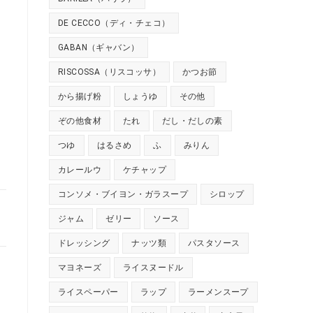
DE CECCO（ディ・チェコ）
GABAN（ギャバン）
RISCOSSA（リスコッサ）
かつお節
から揚げ粉
しょうゆ
その他
ぞの他食材
たれ
だし・だしの素
つゆ
はるさめ
ふ
みりん
カレールウ
ケチャップ
コンソメ・ブイヨン・ガラスープ
シロップ
ジャム
ゼリー
ソース
ドレッシング
ナッツ類
パスタソース
マヨネーズ
ライスヌードル
ライスペーパー
ラップ
ラーメンスープ