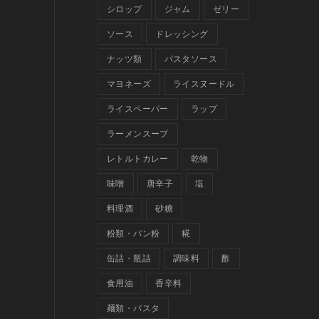
シロップ
ジャム
ゼリー
ソース
ドレッシング
ナッツ類
パスタソース
マヨネーズ
ライスヌードル
ライスペーパー
ラップ
ラーメンスープ
レトルトカレー
乾物
味噌
唐辛子
塩
料理酒
砂糖
粉類・パン粉
糀
缶詰・瓶詰
調味料
酢
食用油
香辛料
麺類・パスタ