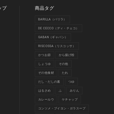
ップ
商品タグ
BARILLA（バリラ）
DE CECCO（ディ・チェコ）
GABAN（ギャバン）
RISCOSSA（リスコッサ）
かつお節
から揚げ粉
しょうゆ
その他
ぞの他食材
たれ
だし・だしの素
つゆ
はるさめ
ふ
みりん
カレールウ
ケチャップ
コンソメ・ブイヨン・ガラスープ