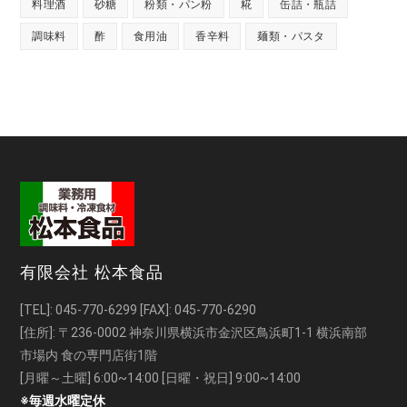
料理酒
砂糖
粉類・パン粉
糀
缶詰・瓶詰
調味料
酢
食用油
香辛料
麺類・パスタ
有限会社 松本食品
[TEL]:
045-770-6299
[FAX]: 045-770-6290
[住所]: 〒236-0002 神奈川県横浜市金沢区鳥浜町1-1 横浜南部
市場内 食の専門店街1階
[月曜～土曜] 6:00~14:00 [日曜・祝日] 9:00~14:00
※毎週水曜定休