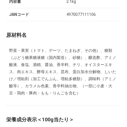
内容量
2.1kg
JANコード
4970077111106
原材料名
野菜・果実（トマト、デーツ、たまねぎ、その他）、糖類
（ぶどう糖果糖液糖（国内製造）、砂糖）、醸造酢、アミノ
酸液、食塩、酒精、醤油、香辛料、チリ、オイスターエキ
ス、肉エキス、酵母エキス、昆布、蛋白加水分解物、しいた
け／増粘剤（加工でんぷん、増粘多糖類）、調味料（アミノ
酸等）、カラメル色素、香辛料抽出物、（一部に小麦・大
豆・鶏肉・豚肉・もも・りんごを含む）
栄養成分表示
＜100g当たり＞