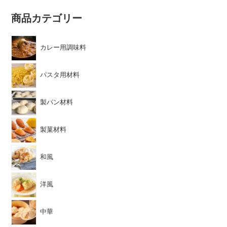
商品カテゴリー
カレー用調味料
パスタ用材料
製パン材料
製菓材料
和風
洋風
中華