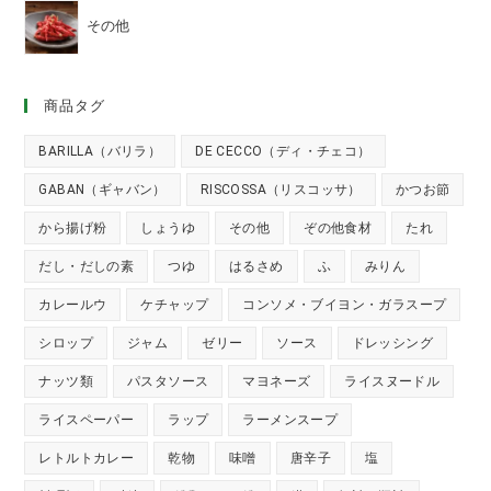
その他
商品タグ
BARILLA（バリラ）
DE CECCO（ディ・チェコ）
GABAN（ギャバン）
RISCOSSA（リスコッサ）
かつお節
から揚げ粉
しょうゆ
その他
ぞの他食材
たれ
だし・だしの素
つゆ
はるさめ
ふ
みりん
カレールウ
ケチャップ
コンソメ・ブイヨン・ガラスープ
シロップ
ジャム
ゼリー
ソース
ドレッシング
ナッツ類
パスタソース
マヨネーズ
ライスヌードル
ライスペーパー
ラップ
ラーメンスープ
レトルトカレー
乾物
味噌
唐辛子
塩