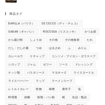
商品タグ
BARILLA（バリラ）
DE CECCO（ディ・チェコ）
GABAN（ギャバン）
RISCOSSA（リスコッサ）
かつお節
から揚げ粉
しょうゆ
その他
ぞの他食材
たれ
だし・だしの素
つゆ
はるさめ
ふ
みりん
カレールウ
ケチャップ
コンソメ・ブイヨン・ガラスープ
シロップ
ジャム
ゼリー
ソース
ドレッシング
ナッツ類
パスタソース
マヨネーズ
ライスヌードル
ライスペーパー
ラップ
ラーメンスープ
レトルトカレー
乾物
味噌
唐辛子
塩
料理酒
砂糖
粉類・パン粉
糀
缶詰・瓶詰