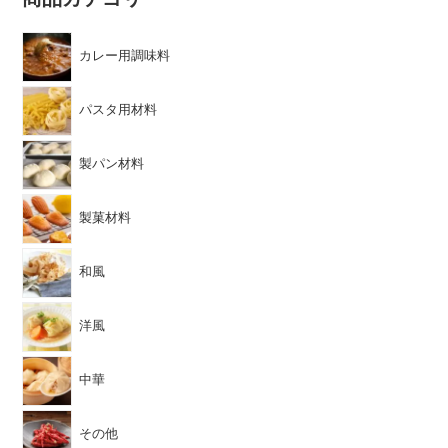
カレー用調味料
パスタ用材料
製パン材料
製菓材料
和風
洋風
中華
その他