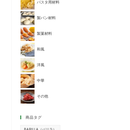
パスタ用材料
製パン材料
製菓材料
和風
洋風
中華
その他
商品タグ
BARILLA（バリラ）