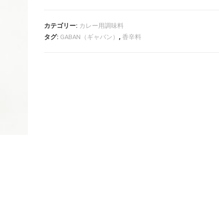
カテゴリー:
カレー用調味料
タグ:
GABAN（ギャバン）
,
香辛料