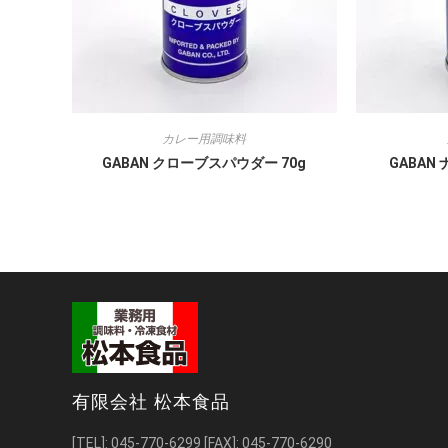
カレー用調味料
GABAN クローブスパウダー 70g
GABAN
有限会社 松本食品
[TEL]:
045-770-6299
[FAX]: 045-770-6290