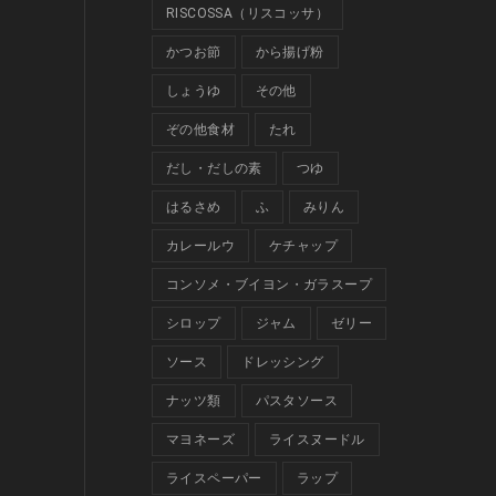
RISCOSSA（リスコッサ）
かつお節
から揚げ粉
しょうゆ
その他
ぞの他食材
たれ
だし・だしの素
つゆ
はるさめ
ふ
みりん
カレールウ
ケチャップ
コンソメ・ブイヨン・ガラスープ
シロップ
ジャム
ゼリー
ソース
ドレッシング
ナッツ類
パスタソース
マヨネーズ
ライスヌードル
ライスペーパー
ラップ