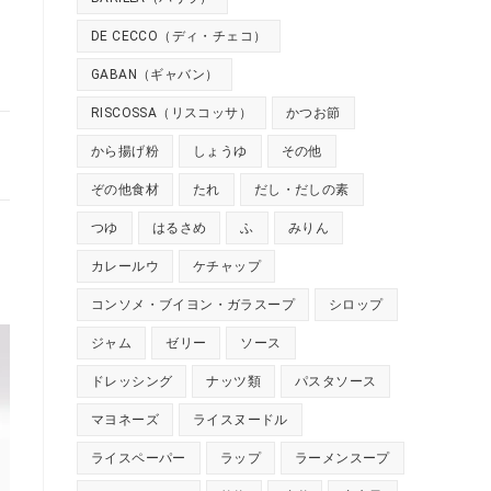
DE CECCO（ディ・チェコ）
GABAN（ギャバン）
RISCOSSA（リスコッサ）
かつお節
から揚げ粉
しょうゆ
その他
ぞの他食材
たれ
だし・だしの素
つゆ
はるさめ
ふ
みりん
カレールウ
ケチャップ
コンソメ・ブイヨン・ガラスープ
シロップ
ジャム
ゼリー
ソース
ドレッシング
ナッツ類
パスタソース
マヨネーズ
ライスヌードル
ライスペーパー
ラップ
ラーメンスープ