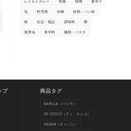
レトルトカレー
乾物
味噌
唐辛子
塩
料理酒
砂糖
粉類・パン粉
糀
缶詰・瓶詰
調味料
酢
食用油
香辛料
麺類・パスタ
ップ
商品タグ
BARILLA（バリラ）
DE CECCO（ディ・チェコ）
GABAN（ギャバン）