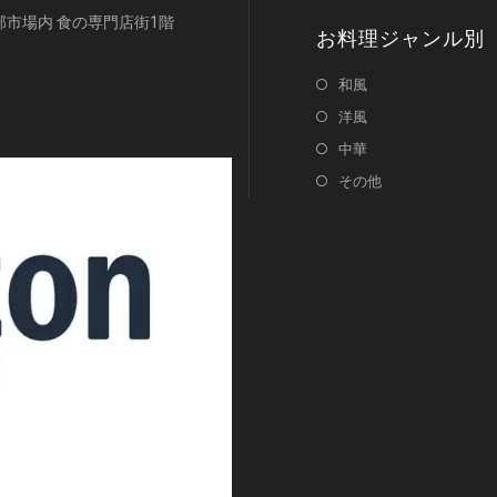
浜南部市場内 食の専門店街1階
お料理ジャンル別
和風
洋風
中華
その他