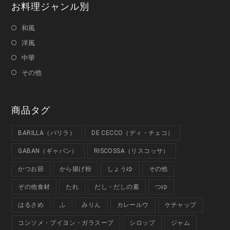
お料理ジャンル別
和風
洋風
中華
その他
商品タグ
BARILLA（バリラ）
DE CECCO（ディ・チェコ）
GABAN（ギャバン）
RISCOSSA（リスコッサ）
かつお節
から揚げ粉
しょうゆ
その他
ぞの他食材
たれ
だし・だしの素
つゆ
はるさめ
ふ
みりん
カレールウ
ケチャップ
コンソメ・ブイヨン・ガラスープ
シロップ
ジャム