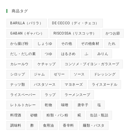
商品タグ
BARILLA（バリラ）
DE CECCO（ディ・チェコ）
GABAN（ギャバン）
RISCOSSA（リスコッサ）
かつお節
から揚げ粉
しょうゆ
その他
ぞの他食材
たれ
だし・だしの素
つゆ
はるさめ
ふ
みりん
カレールウ
ケチャップ
コンソメ・ブイヨン・ガラスープ
シロップ
ジャム
ゼリー
ソース
ドレッシング
ナッツ類
パスタソース
マヨネーズ
ライスヌードル
ライスペーパー
ラップ
ラーメンスープ
レトルトカレー
乾物
味噌
唐辛子
塩
料理酒
砂糖
粉類・パン粉
糀
缶詰・瓶詰
調味料
酢
食用油
香辛料
麺類・パスタ