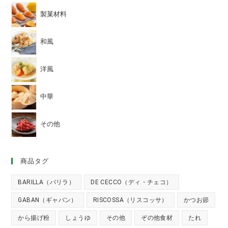
製菓材料
和風
洋風
中華
その他
商品タグ
BARILLA（バリラ）
DE CECCO（ディ・チェコ）
GABAN（ギャバン）
RISCOSSA（リスコッサ）
かつお節
から揚げ粉
しょうゆ
その他
ぞの他食材
たれ