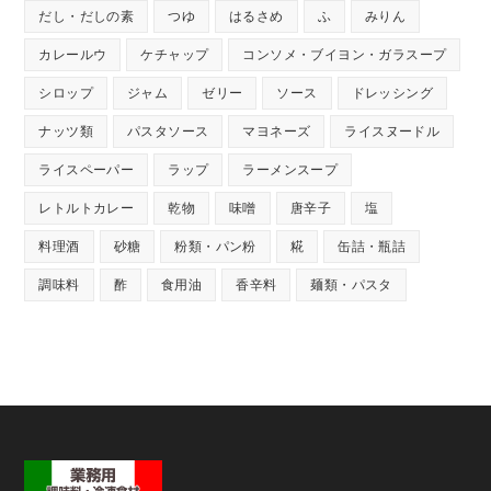
だし・だしの素
つゆ
はるさめ
ふ
みりん
カレールウ
ケチャップ
コンソメ・ブイヨン・ガラスープ
シロップ
ジャム
ゼリー
ソース
ドレッシング
ナッツ類
パスタソース
マヨネーズ
ライスヌードル
ライスペーパー
ラップ
ラーメンスープ
レトルトカレー
乾物
味噌
唐辛子
塩
料理酒
砂糖
粉類・パン粉
糀
缶詰・瓶詰
調味料
酢
食用油
香辛料
麺類・パスタ