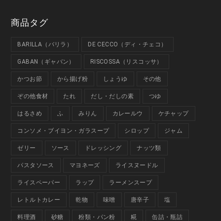
商品タグ
BARILLA（バリラ）
DE CECCO（ディ・チェコ）
GABAN（ギャバン）
RISCOSSA（リスコッサ）
かつお節
から揚げ粉
しょうゆ
その他
ぞの他食材
たれ
だし・だしの素
つゆ
はるさめ
ふ
みりん
カレールウ
ケチャップ
コンソメ・ブイヨン・ガラスープ
シロップ
ジャム
ゼリー
ソース
ドレッシング
ナッツ類
パスタソース
マヨネーズ
ライスヌードル
ライスペーパー
ラップ
ラーメンスープ
レトルトカレー
乾物
味噌
唐辛子
塩
料理酒
砂糖
粉類・パン粉
糀
缶詰・瓶詰