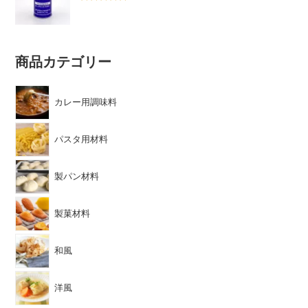
5段階中
5.00
の評価
商品カテゴリー
カレー用調味料
パスタ用材料
製パン材料
製菓材料
和風
洋風