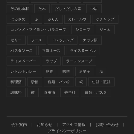
ぞの他食材
たれ
だし・だしの素
つゆ
はるさめ
ふ
みりん
カレールウ
ケチャップ
コンソメ・ブイヨン・ガラスープ
シロップ
ジャム
ゼリー
ソース
ドレッシング
ナッツ類
パスタソース
マヨネーズ
ライスヌードル
ライスペーパー
ラップ
ラーメンスープ
レトルトカレー
乾物
味噌
唐辛子
塩
料理酒
砂糖
粉類・パン粉
糀
缶詰・瓶詰
調味料
酢
食用油
香辛料
麺類・パスタ
会社案内
お知らせ
アクセス情報
お問い合わせ
プライバシーポリシー