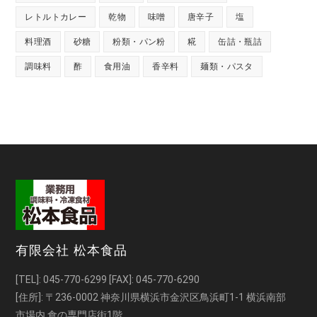
レトルトカレー
乾物
味噌
唐辛子
塩
料理酒
砂糖
粉類・パン粉
糀
缶詰・瓶詰
調味料
酢
食用油
香辛料
麺類・パスタ
有限会社 松本食品
[TEL]:
045-770-6299
[FAX]: 045-770-6290
[住所]: 〒236-0002 神奈川県横浜市金沢区鳥浜町1-1 横浜南部
市場内 食の専門店街1階