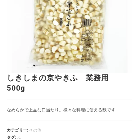
しきしまの京やきふ 業務用
500g
なめらかで上品な口当たり。様々な料理に使える麩です
カテゴリー:
その他
タグ:
ふ