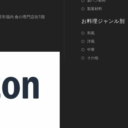
製パン材料
製菓材料
浜南部市場内 食の専門店街1階
お料理ジャンル別
和風
洋風
中華
その他