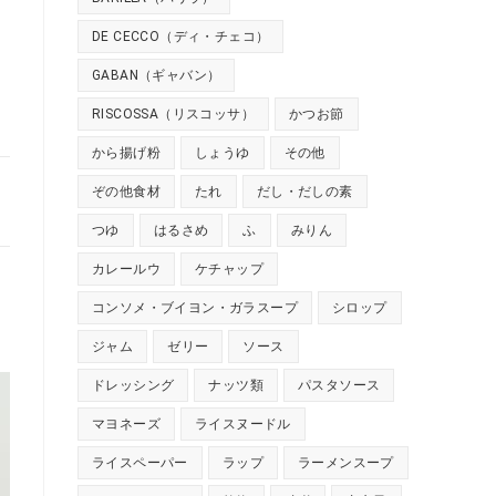
DE CECCO（ディ・チェコ）
GABAN（ギャバン）
RISCOSSA（リスコッサ）
かつお節
から揚げ粉
しょうゆ
その他
ぞの他食材
たれ
だし・だしの素
つゆ
はるさめ
ふ
みりん
カレールウ
ケチャップ
コンソメ・ブイヨン・ガラスープ
シロップ
ジャム
ゼリー
ソース
ドレッシング
ナッツ類
パスタソース
マヨネーズ
ライスヌードル
ライスペーパー
ラップ
ラーメンスープ