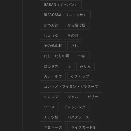
GABAN（ギャバン）
RISCOSSA（リスコッサ）
かつお節
から揚げ粉
しょうゆ
その他
ぞの他食材
たれ
だし・だしの素
つゆ
はるさめ
ふ
みりん
カレールウ
ケチャップ
コンソメ・ブイヨン・ガラスープ
シロップ
ジャム
ゼリー
ソース
ドレッシング
ナッツ類
パスタソース
マヨネーズ
ライスヌードル