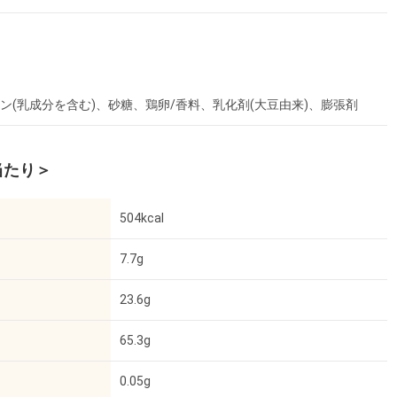
ン(乳成分を含む)、砂糖、鶏卵/香料、乳化剤(大豆由来)、膨張剤
当たり＞
504kcal
7.7g
23.6g
65.3g
0.05g