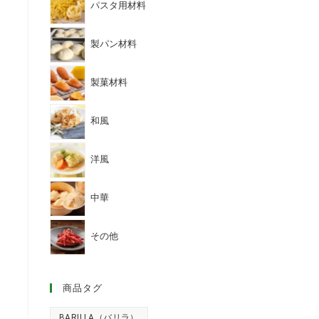
パスタ用材料
製パン材料
製菓材料
和風
洋風
中華
その他
商品タグ
BARILLA（バリラ）