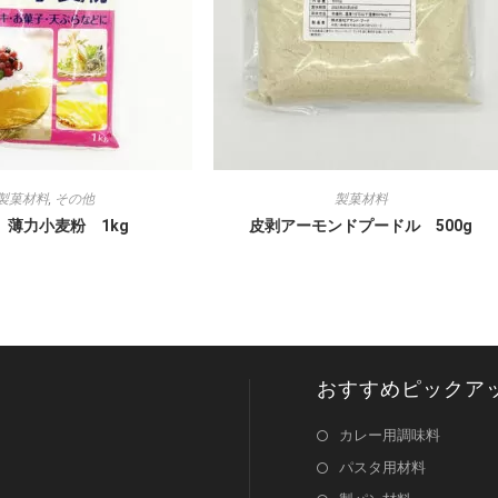
製菓材料
,
その他
製菓材料
 薄力小麦粉 1kg
皮剥アーモンドプードル 500g
おすすめピックア
カレー用調味料
パスタ用材料