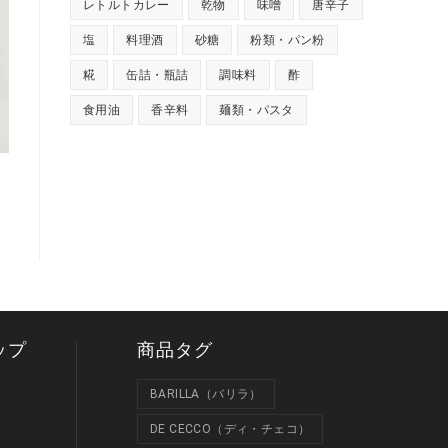
レトルトカレー
乾物
味噌
唐辛子
塩
料理酒
砂糖
粉類・パン粉
糀
缶詰・瓶詰
調味料
酢
食用油
香辛料
麺類・パスタ
ップ
商品タグ
BARILLA（バリラ）
DE CECCO（ディ・チェコ）