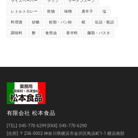
ライスペーパー
ラップ
ラーメンスープ
レトルトカレー
乾物
味噌
唐辛子
塩
料理酒
砂糖
粉類・パン粉
糀
缶詰・瓶詰
調味料
酢
食用油
香辛料
麺類・パスタ
有限会社 松本食品
[TEL]:
045-770-6299
[FAX]: 045-770-6290
[住所]: 〒236-0002 神奈川県横浜市金沢区鳥浜町1-1 横浜南部