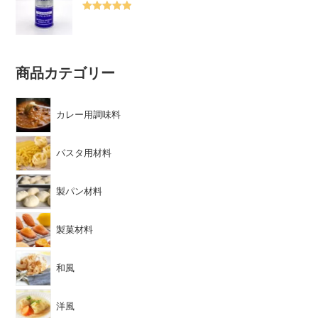
5段階中
5.00
の評価
商品カテゴリー
カレー用調味料
パスタ用材料
製パン材料
製菓材料
和風
洋風