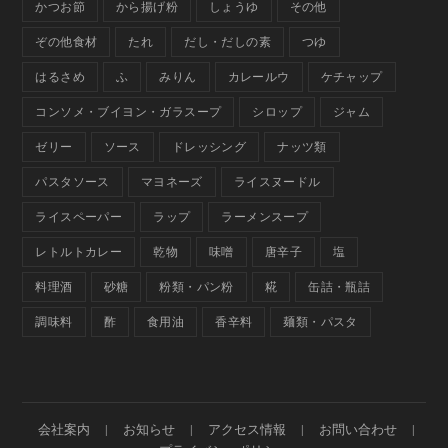
かつお節
から揚げ粉
しょうゆ
その他
ぞの他食材
たれ
だし・だしの素
つゆ
はるさめ
ふ
みりん
カレールウ
ケチャップ
コンソメ・ブイヨン・ガラスープ
シロップ
ジャム
ゼリー
ソース
ドレッシング
ナッツ類
パスタソース
マヨネーズ
ライスヌードル
ライスペーパー
ラップ
ラーメンスープ
レトルトカレー
乾物
味噌
唐辛子
塩
料理酒
砂糖
粉類・パン粉
糀
缶詰・瓶詰
調味料
酢
食用油
香辛料
麺類・パスタ
会社案内
お知らせ
アクセス情報
お問い合わせ