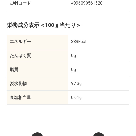
JANコード
4996090561520
栄養成分表示
＜100ｇ当たり＞
エネルギー
389kcal
たんぱく質
0g
脂質
0g
炭水化物
97.3g
食塩相当量
0.01g