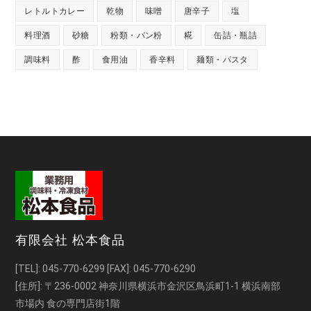
レトルトカレー
乾物
味噌
唐辛子
塩
料理酒
砂糖
粉類・パン粉
糀
缶詰・瓶詰
調味料
酢
食用油
香辛料
麺類・パスタ
有限会社 松本食品
[TEL]:
045-770-6299
[FAX]: 045-770-6290
[住所]: 〒236-0002 神奈川県横浜市金沢区鳥浜町1-1 横浜南部
市場内 食の専門店街1階