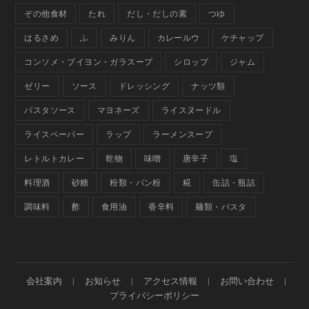
ぞの他食材
たれ
だし・だしの素
つゆ
はるさめ
ふ
みりん
カレールウ
ケチャップ
コンソメ・ブイヨン・ガラスープ
シロップ
ジャム
ゼリー
ソース
ドレッシング
ナッツ類
パスタソース
マヨネーズ
ライスヌードル
ライスペーパー
ラップ
ラーメンスープ
レトルトカレー
乾物
味噌
唐辛子
塩
料理酒
砂糖
粉類・パン粉
糀
缶詰・瓶詰
調味料
酢
食用油
香辛料
麺類・パスタ
会社案内
お知らせ
アクセス情報
お問い合わせ
プライバシーポリシー