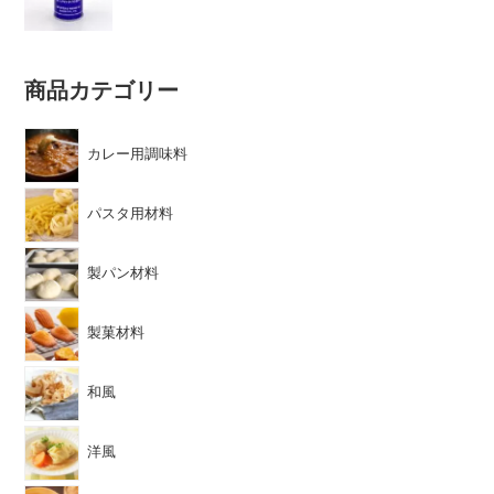
5段階中
5.00
の評価
商品カテゴリー
カレー用調味料
パスタ用材料
製パン材料
製菓材料
和風
洋風