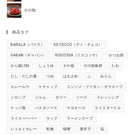
その他
商品タグ
BARILLA（バリラ）
DE CECCO（ディ・チェコ）
GABAN（ギャバン）
RISCOSSA（リスコッサ）
かつお節
から揚げ粉
しょうゆ
その他
ぞの他食材
たれ
だし・だしの素
つゆ
はるさめ
ふ
みりん
カレールウ
ケチャップ
コンソメ・ブイヨン・ガラスープ
シロップ
ジャム
ゼリー
ソース
ドレッシング
ナッツ類
パスタソース
マヨネーズ
ライスヌードル
ライスペーパー
ラップ
ラーメンスープ
レトルトカレー
乾物
味噌
唐辛子
塩