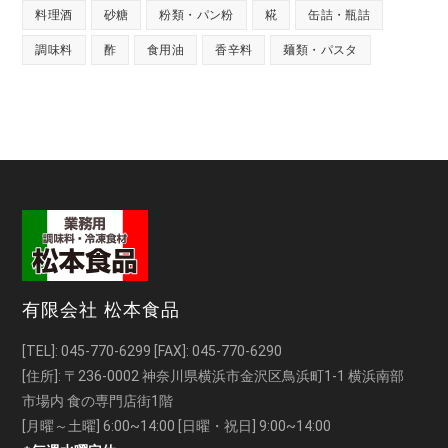
料理酒
砂糖
粉類・パン粉
糀
缶詰・瓶詰
調味料
酢
食用油
香辛料
麺類・パスタ
有限会社 松本食品
[TEL]:
045-770-6299
[FAX]: 045-770-6290
[住所]: 〒236-0002 神奈川県横浜市金沢区鳥浜町1-1 横浜南部
市場内 食の専門店街1階
[月曜～土曜] 6:00~14:00 [日曜・祝日] 9:00~14:00