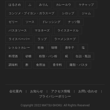
はるさめ
ふ
みりん
カレールウ
ケチャップ
コンソメ・ブイヨン・ガラスープ
シロップ
ジャム
ゼリー
ソース
ドレッシング
ナッツ類
パスタソース
マヨネーズ
ライスヌードル
ライスペーパー
ラップ
ラーメンスープ
レトルトカレー
乾物
味噌
唐辛子
塩
料理酒
砂糖
粉類・パン粉
糀
缶詰・瓶詰
調味料
酢
食用油
香辛料
麺類・パスタ
会社案内
お知らせ
アクセス情報
お問い合わせ
プライバシーポリシー
Copyright 2022 MATSU-SHOKU. All Rights Reserved