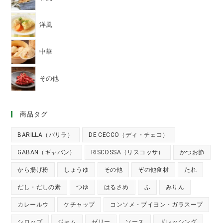
洋風
中華
その他
商品タグ
BARILLA（バリラ）
DE CECCO（ディ・チェコ）
GABAN（ギャバン）
RISCOSSA（リスコッサ）
かつお節
から揚げ粉
しょうゆ
その他
ぞの他食材
たれ
だし・だしの素
つゆ
はるさめ
ふ
みりん
カレールウ
ケチャップ
コンソメ・ブイヨン・ガラスープ
シロップ
ジャム
ゼリー
ソース
ドレッシング