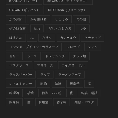
BARILLA（バリラ）
DE CECCO（ディ・チェコ）
GABAN（ギャバン）
RISCOSSA（リスコッサ）
かつお節
から揚げ粉
しょうゆ
その他
ぞの他食材
たれ
だし・だしの素
つゆ
はるさめ
ふ
みりん
カレールウ
ケチャップ
コンソメ・ブイヨン・ガラスープ
シロップ
ジャム
ゼリー
ソース
ドレッシング
ナッツ類
パスタソース
マヨネーズ
ライスヌードル
ライスペーパー
ラップ
ラーメンスープ
レトルトカレー
乾物
味噌
唐辛子
塩
料理酒
砂糖
粉類・パン粉
糀
缶詰・瓶詰
調味料
酢
食用油
香辛料
麺類・パスタ