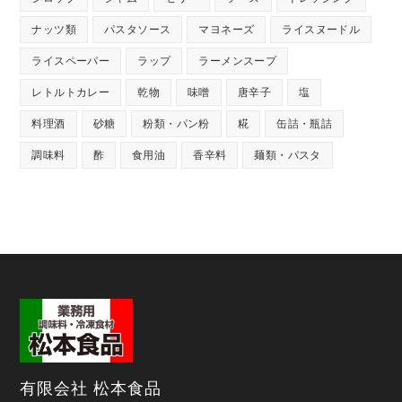
ナッツ類
パスタソース
マヨネーズ
ライスヌードル
ライスペーパー
ラップ
ラーメンスープ
レトルトカレー
乾物
味噌
唐辛子
塩
料理酒
砂糖
粉類・パン粉
糀
缶詰・瓶詰
調味料
酢
食用油
香辛料
麺類・パスタ
有限会社 松本食品