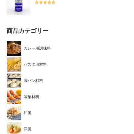
5段階中
5.00
の評価
商品カテゴリー
カレー用調味料
パスタ用材料
製パン材料
製菓材料
和風
洋風