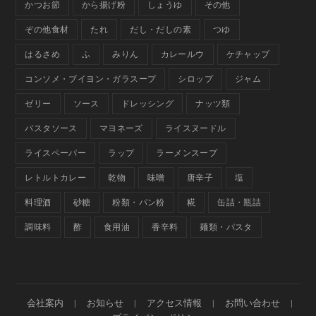
かつお節
から揚げ粉
しょうゆ
その他
ぞの他食材
たれ
だし・だしの素
つゆ
はるさめ
ふ
みりん
カレールウ
ケチャップ
コンソメ・ブイヨン・ガラスープ
シロップ
ジャム
ゼリー
ソース
ドレッシング
ナッツ類
パスタソース
マヨネーズ
ライスヌードル
ライスペーパー
ラップ
ラーメンスープ
レトルトカレー
乾物
味噌
唐辛子
塩
料理酒
砂糖
粉類・パン粉
糀
缶詰・瓶詰
調味料
酢
食用油
香辛料
麺類・パスタ
会社案内
お知らせ
アクセス情報
お問い合わせ