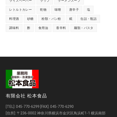
ライスペーパー
ラップ
ラーメンスープ
レトルトカレー
乾物
味噌
唐辛子
塩
料理酒
砂糖
粉類・パン粉
糀
缶詰・瓶詰
調味料
酢
食用油
香辛料
麺類・パスタ
有限会社 松本食品
[TEL]:
045-770-6299
[FAX]: 045-770-6290
[住所]: 〒236-0002 神奈川県横浜市金沢区鳥浜町1-1 横浜南部