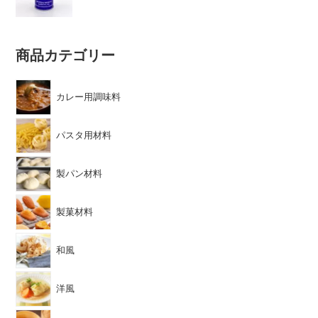
5段階中
5.00
の評価
商品カテゴリー
カレー用調味料
パスタ用材料
製パン材料
製菓材料
和風
洋風