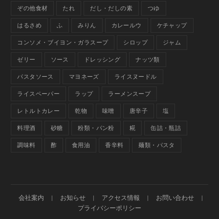
ぞの他食材
たれ
だし・だしの素
つゆ
はるさめ
ふ
みりん
カレールウ
ケチャップ
コンソメ・ブイヨン・ガラスープ
シロップ
ジャム
ゼリー
ソース
ドレッシング
ナッツ類
パスタソース
マヨネーズ
ライスヌードル
ライスペーパー
ラップ
ラーメンスープ
レトルトカレー
乾物
味噌
唐辛子
塩
料理酒
砂糖
粉類・パン粉
糀
缶詰・瓶詰
調味料
酢
食用油
香辛料
麺類・パスタ
会社案内
お知らせ
アクセス情報
お問い合わせ
プライバシーポリシー