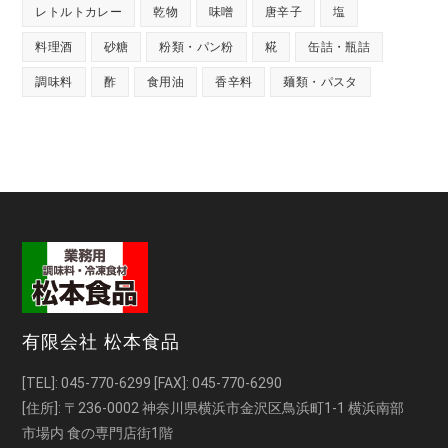
レトルトカレー
乾物
味噌
唐辛子
塩
料理酒
砂糖
粉類・パン粉
糀
缶詰・瓶詰
調味料
酢
食用油
香辛料
麺類・パスタ
有限会社 松本食品
[TEL]:
045-770-6299
[FAX]: 045-770-6290
[住所]: 〒236-0002 神奈川県横浜市金沢区鳥浜町1-1 横浜南部
市場内 食の専門店街1階