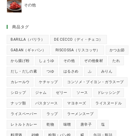
その他
商品タグ
BARILLA（バリラ）
DE CECCO（ディ・チェコ）
GABAN（ギャバン）
RISCOSSA（リスコッサ）
かつお節
から揚げ粉
しょうゆ
その他
ぞの他食材
たれ
だし・だしの素
つゆ
はるさめ
ふ
みりん
カレールウ
ケチャップ
コンソメ・ブイヨン・ガラスープ
シロップ
ジャム
ゼリー
ソース
ドレッシング
ナッツ類
パスタソース
マヨネーズ
ライスヌードル
ライスペーパー
ラップ
ラーメンスープ
レトルトカレー
乾物
味噌
唐辛子
塩
料理酒
砂糖
粉類・パン粉
糀
缶詰・瓶詰